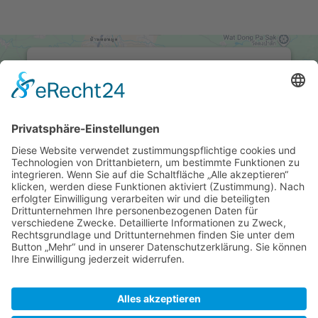
Wir benötigen Ihre
Zustimmung, um den Google
Maps-Service zu laden!
Wir verwenden einen Service eines
Drittanbieters, um Karteninhalte einzubetten.
Dieser Service kann Daten zu Ihren Aktivitäten
sammeln. Bitte lesen Sie die Details durch und
stimmen Sie der Nutzung des Service zu, um
diese Karte anzuzeigen.
Mehr Informationen
Akzeptieren
© 2020 - 2026 TA Umzugsservice. Alle Rechte
vorbehalten.
powered by
Usercentrics Consent Management